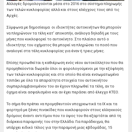
Αλλαγές δρομολογούνται μέσα στο 2016 στο σύστημα πληρωμής
των τελών κυκλοφορίας αλλά και στους ελέγχους τους από τις
Αρχές.
Σύμφωνα με δημοσίευμα οι ιδιοκτήτες αυτοκινήτων θα μπορούν
να πληρώνουν τα τέλη κατ' αποκοπήν, ανάλογα δηλαδή με τους
μήνες που κυκλοφορεί το αυτοκίνητο. Στο πλαίσιο αυτό ο
ιδιοκτήτης του οχήματος θα μπορεί να πληρώσει το ποσό που
αναλογεί στα τέλη κυκλοφορίας για έναν ή τρεις μήνες.
Επίσης προωθείται η καθιέρωση ενός νέου αυτοκόλλητου που θα
προμηθεύονται δωρεάν όλοι οι φορολογούμενοι με την εξόφληση
των τελών κυκλοφορίας και στο οποίο θα είναι ενσωματωμένο
τσιπάκι με όλα τα απαραίτητα στοιχεία του αυτοκινήτου
συμπεριλαμβανομένου του αν έχουν πληρωθεί τα τέλη, αν το
όχημα είναι ασφαλισμένο και αν έχει περάσει από έλεγχο ΚΤΕΟ.
Το σήμα θα πρέπει να προμηθευτούν υποχρεωτικά τα ΙΧ και τα
φορτηγά με ξένες πινακίδες που κυκλοφορούν στους ελληνικούς
δρόμους έναντι αντιτίμου που το ύψος του θα εξαρτάται από τη
διάρκεια παραμονής του στην Ελλάδα. Για παράδειγμα, θα
υπάρχει ειδικό τέλος για την παραμονή μιας εβδομάδας, 15